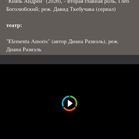
"Князь Андрей" (2026), - вторая главная роль, Глеб
Боголюбский; реж. Давид Ткебучава (сериал)
театр:
"Elementa Amoris" (автор Диана Разиэль), реж.
Диана Разиэль